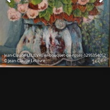
Jean-Claude-LELIEVRE-le-bouquet-de-roses-1295354052
© Jean-Claude Lelièvre