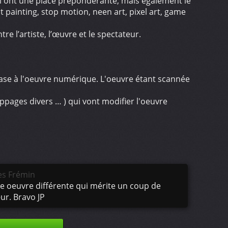
ui ont une place prépondérante, mais également le
ainting, stop motion, neen art, pixel art, game
tre l’artiste, l’œuvre et le spectateur.
e base à l'oeuvre numérique. L'oeuvre étant scannée
appages divers … ) qui vont modifier l'oeuvre
es Frémin
e oeuvre différente qui mérite un coup de
ur. Bravo JP