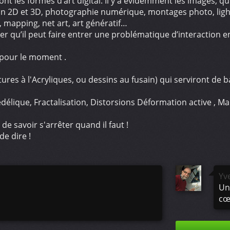
t les formes d’art digital. Il y a évidemment les images, q
 2D et 3D, photographie numérique, montages photo, light p
, mapping, net art, art génératif…
ulier qu’il peut faire entrer une problématique d’interaction en
 pour le moment .
intures à l'Acryliques, ou dessins au fusain) qui serviront d
hédélique, Fractalisation, Distorsions Déformation active , M
de savoir s'arrêter quand il faut !
e dire !
Yv
Un
cœ