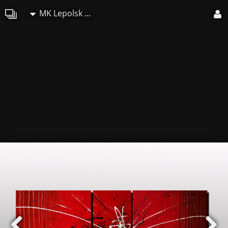
MK Lepolsk Matuszewski