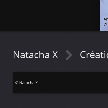
An
© 
Natacha X
Créat
©
Natacha X