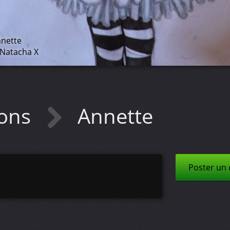
nette
Natacha X
ions
Annette
Poster un