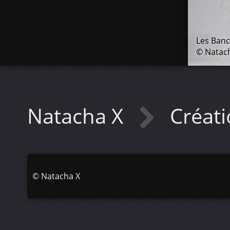
Les Banc
© Natac
Natacha X
Créat
©
Natacha X