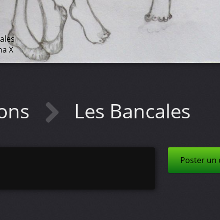
ales
ha X
ions
Les Bancales
Poster un