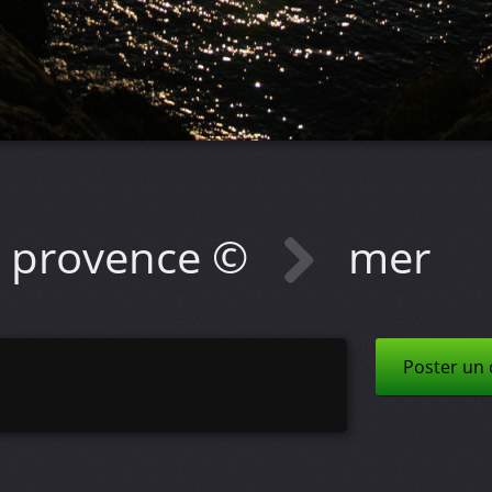
e provence ©
mer
Poster un