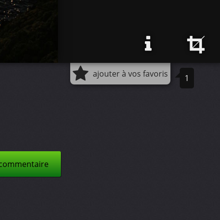
ajouter à vos favoris
1
 commentaire