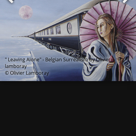
" Leaving Alone" - Belgian Surrealism by Olivier
lamboray
© Olivier Lamboray