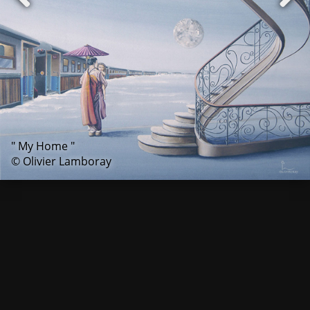
" My Home "
© Olivier Lamboray