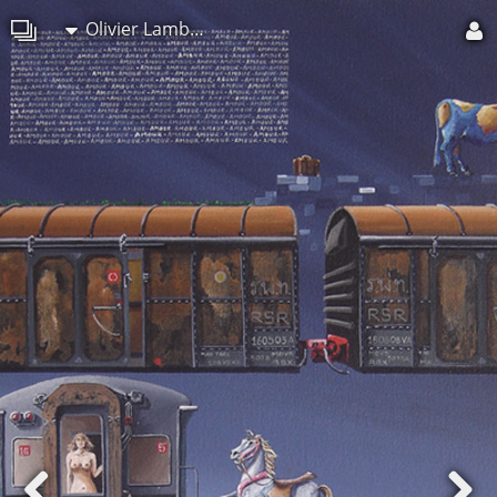
Olivier Lamboray