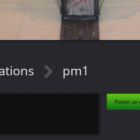
ations
pm1
Poster un