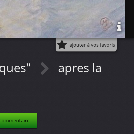
ajouter à vos favoris
siques"
apres la
 commentaire