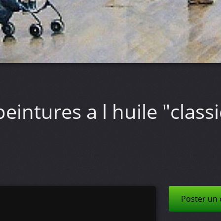
eintures a l huile "clas
Poster un