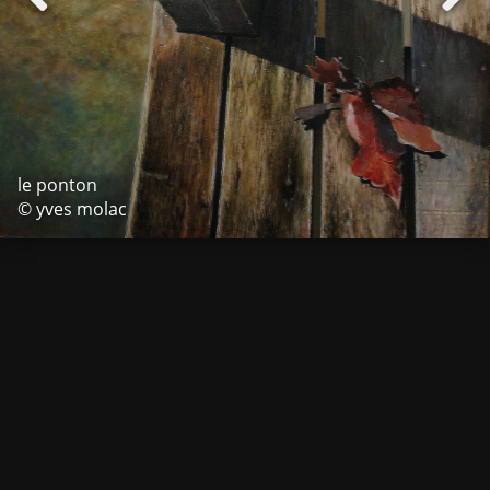
le ponton
© yves molac