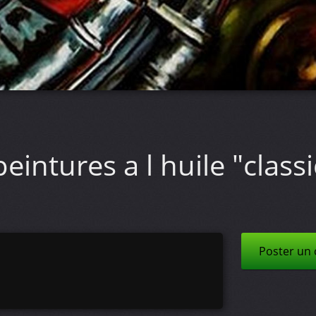
eintures a l huile "clas
Poster un