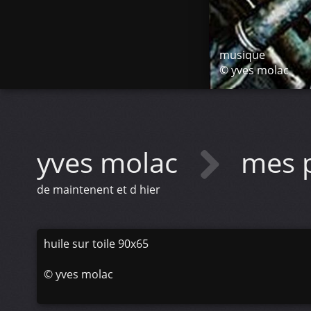
musique
© yves molac
yves molac
mes p
de maintenent et d hier
huile sur toile 90x65
©
yves molac