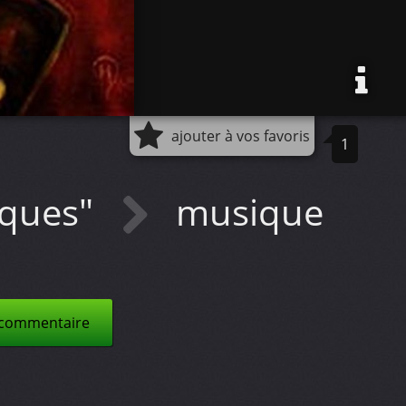
ajouter à vos favoris
1
siques"
musique
 commentaire