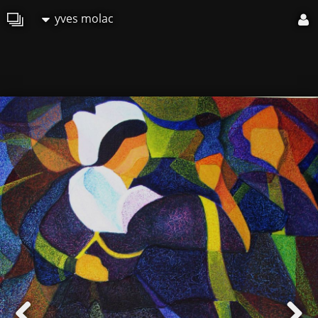
yves molac