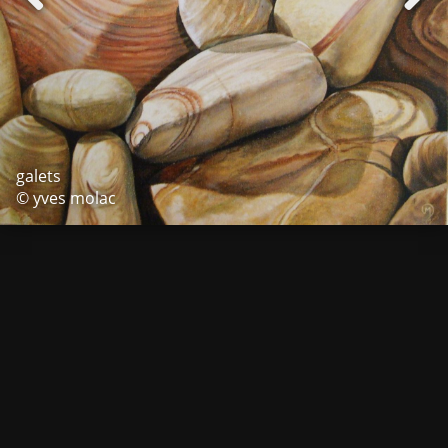
galets
© yves molac