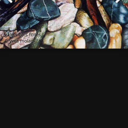
galets bois flotés
© yves molac