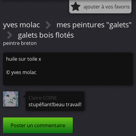
ajouter à vos favoris
yves molac
mes peintures "galets"
galets bois flotés
peintre breton
huile sur toile x
©
yves molac
Claire COINE
stupéfiant!beau travail!
Poster un commentaire