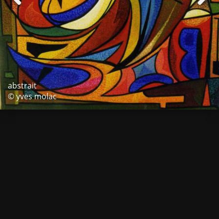
abstrait
© yves molac