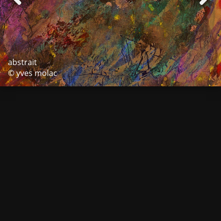
abstrait
© yves molac