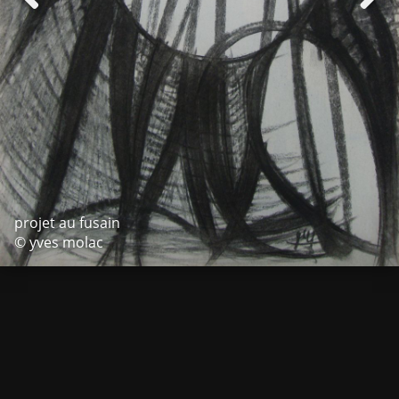
projet au fusain
© yves molac