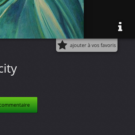
ajouter à vos favoris
ity
 commentaire