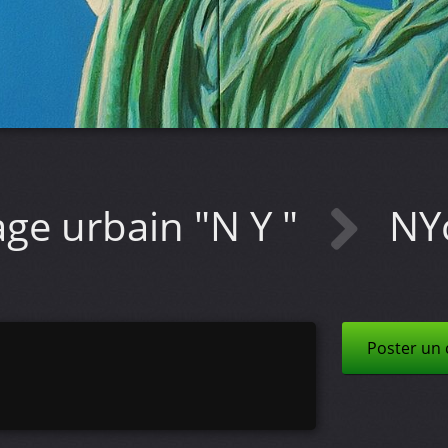
ge urbain "N Y "
NYc
Poster un