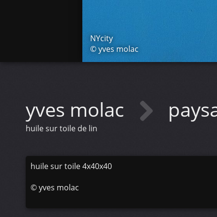
NYcity
© yves molac
yves molac
paysa
huile sur toile de lin
huile sur toile 4x40x40
©
yves molac