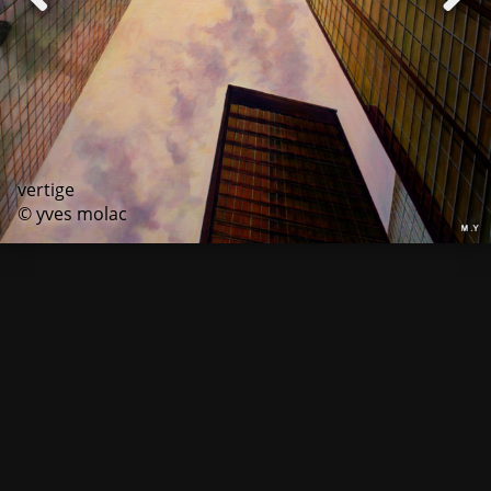
vertige
© yves molac