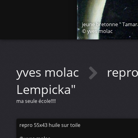
jeune bretonne " Tamar
© yves molac
yves molac
repr
Lempicka"
ma seule école!!!!
repro 55x43 huile sur toile