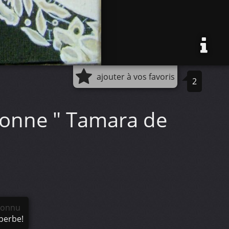
ajouter à vos favoris
2
tonne " Tamara de
connu
perbe!