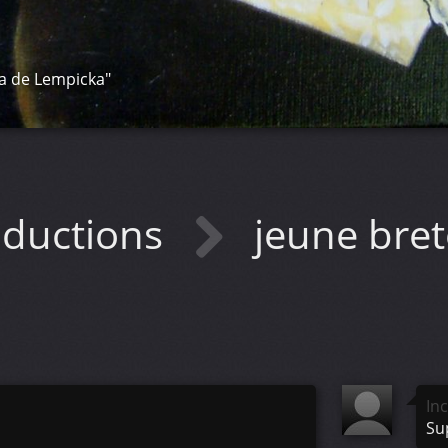
a de Lempicka"
oductions
jeune bre
In
Su