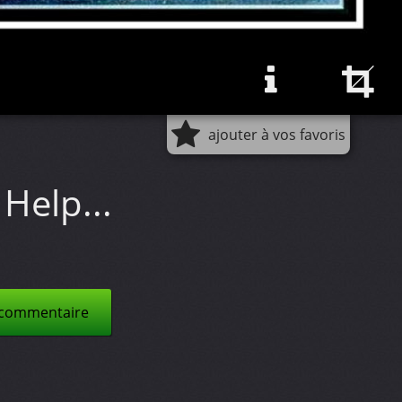
ajouter à vos favoris
Help...
 commentaire