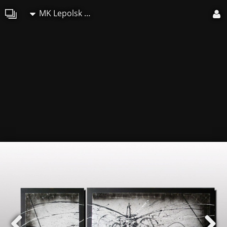
MK Lepolsk Matuszewski