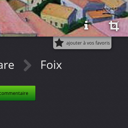
ajouter à vos favoris
are
Foix
 commentaire