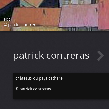
Foix
© patrick contreras
patrick contreras
châteaux du pays cathare
©
patrick contreras