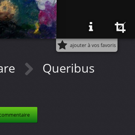
ajouter à vos favoris
are
Queribus
 commentaire