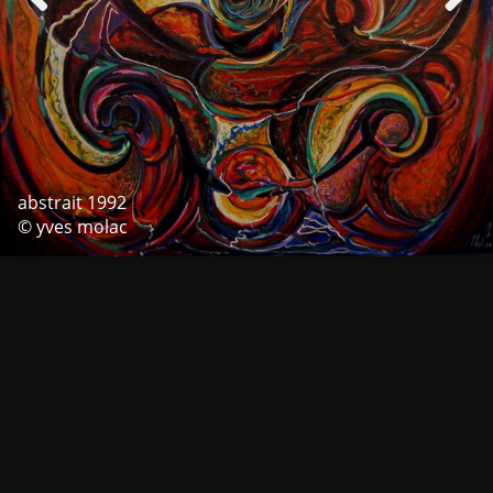
abstrait 1992
© yves molac