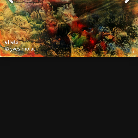
effets
© yves molac