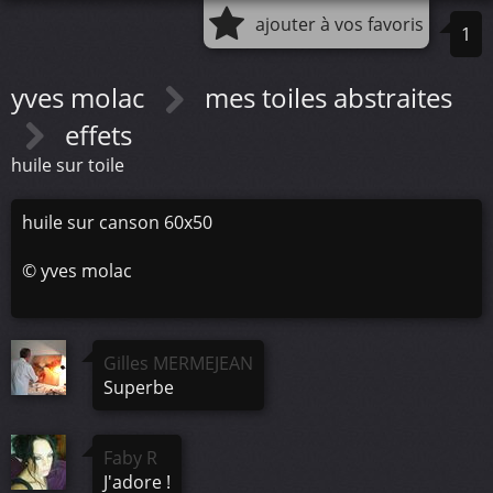
ajouter à vos favoris
1
yves molac
mes toiles abstraites
effets
huile sur toile
huile sur canson 60x50
©
yves molac
Gilles MERMEJEAN
Superbe
Faby R
J'adore !