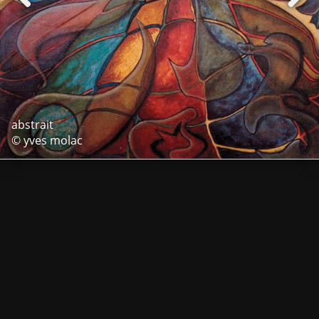
abstrait
© yves molac